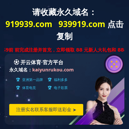
中
EN
人才发展