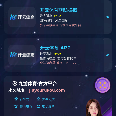
为什么要加入乐动在线平台
在乐动在线平台，员工被视为公司最重要的财富。我们重视员
工的技术知识和技能培训， 关注人才培养和发展。
我们提供健康舒适安全的工作环境，提供良好的职业发展平
台， 使员工与乐动在线平台一起共同成长、实现成功。