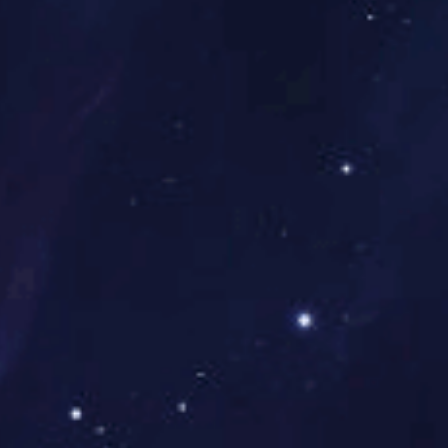
我们全身心地投入每一天的工作和生活
我
创新
造价
积极思考、主动改变，我们创造不同
包