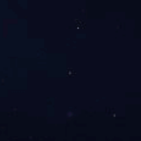
21/04/26
梦想，星未来，共建美好生活
多