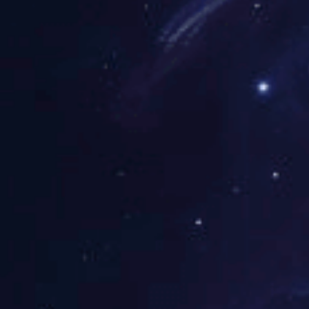
2024/09/30
UNLIMITED POSSIBILITIES无限可能—— 乐
线平台公司28周年庆祝盛典