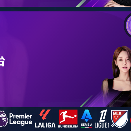
企业文化
N