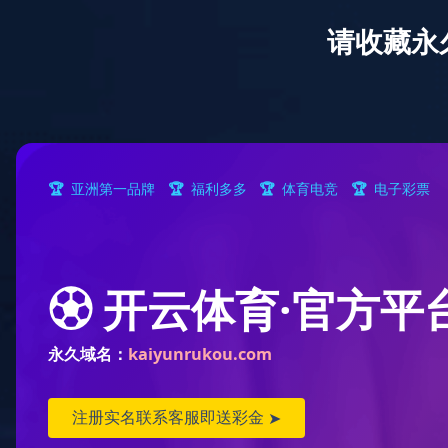
走进乐动在线平台
走进乐动在线平
台